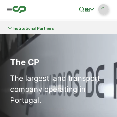
EN
Institutional Partners
The CP
The largest land transport
company operating in
Portugal.