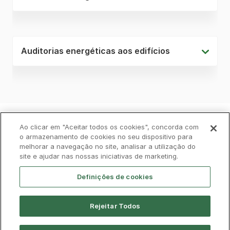
Auditorias energéticas aos edifícios
Política de Privacidade
Livro de Reclamações
Ao clicar em "Aceitar todos os cookies", concorda com
o armazenamento de cookies no seu dispositivo para
melhorar a navegação no site, analisar a utilização do
Cookies
Aviso Legal
Acessibilidade
site e ajudar nas nossas iniciativas de marketing.
Contactos
Definições de cookies
Rejeitar Todos