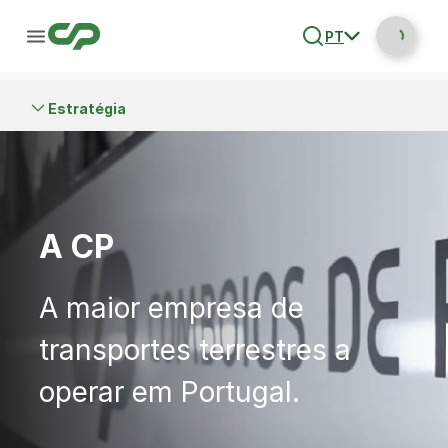
PT
Estratégia
A CP
A maior empresa de
transportes terrestres a
operar em Portugal.