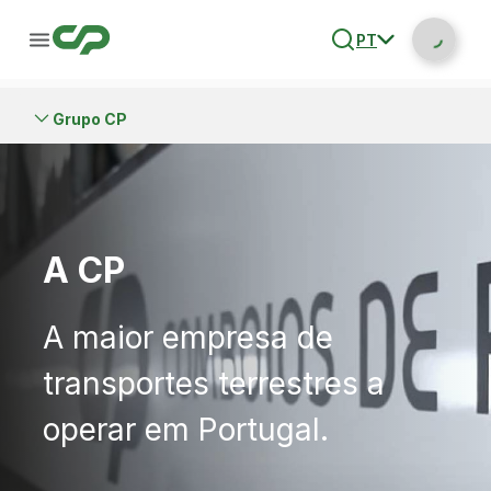
PT
Grupo CP
A CP
A maior empresa de
transportes terrestres a
operar em Portugal.