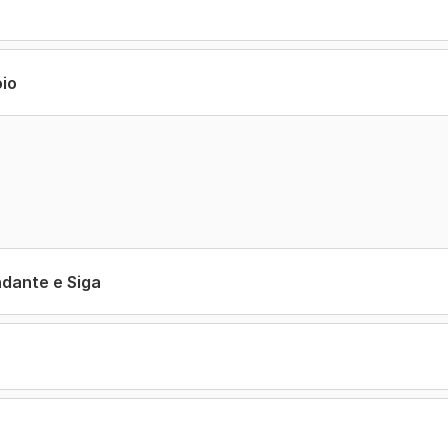
oio
ndante e Siga