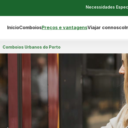
Necessidades Espec
Início
Comboios
Preços e vantagens
Viajar connosco
I
Comboios Urbanos do Porto