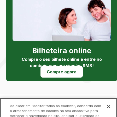
Bilheteira online
Compre o seu bilhete online e entre no
comboio com um simples SMS!
Compre agora
Política de Privacidade
Livro de Reclamações
Ao clicar em "Aceitar todos os cookies", concorda com
o armazenamento de cookies no seu dispositivo para
melhorar a navegação no site, analisar a utilização do