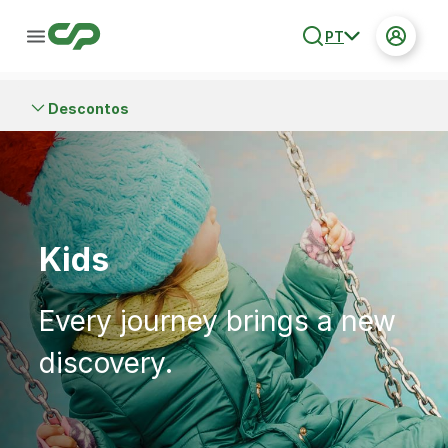
PT
Descontos
Kids
Every journey brings a new
discovery.