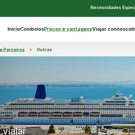
Necessidades Espec
Início
Comboios
Preços e vantagens
Viajar connosco
I
e Parceiros
Outras
 viajar