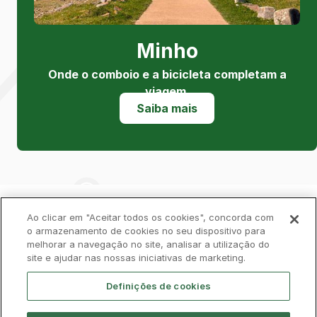
Minho
Onde o comboio e a bicicleta completam a
viagem.
Saiba mais
Política de Privacidade
Livro de Reclamações
Ao clicar em "Aceitar todos os cookies", concorda com
o armazenamento de cookies no seu dispositivo para
melhorar a navegação no site, analisar a utilização do
Cookies
Aviso Legal
Acessibilidade
site e ajudar nas nossas iniciativas de marketing.
Contactos
Definições de cookies