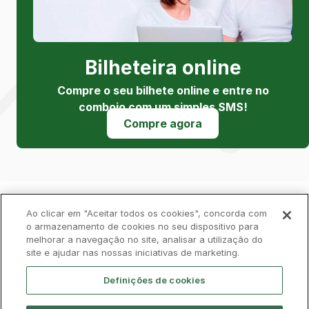
Bilheteira online
Compre o seu bilhete online e entre no
comboio com um simples SMS!
Compre agora
Política de Privacidade
Livro de Reclamações
Ao clicar em "Aceitar todos os cookies", concorda com
o armazenamento de cookies no seu dispositivo para
melhorar a navegação no site, analisar a utilização do
Cookies
Aviso Legal
Acessibilidade
site e ajudar nas nossas iniciativas de marketing.
Contactos
Definições de cookies