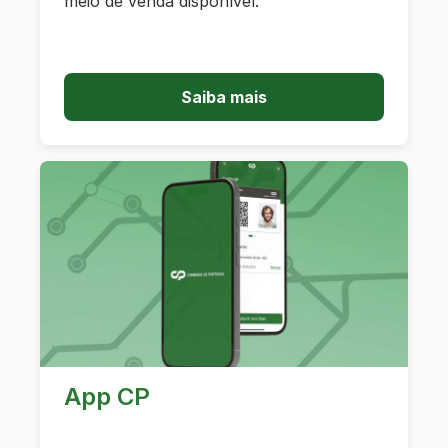
meio de venda disponível.
Saiba mais
App CP