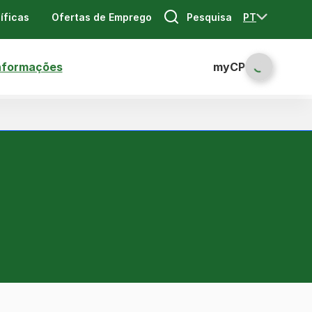
Pesquisa
PT
íficas
Ofertas de Emprego
nformações
myCP