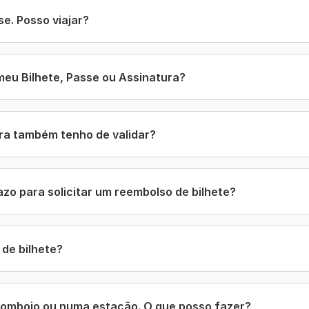
e. Posso viajar?
meu Bilhete, Passe ou Assinatura?
ura também tenho de validar?
azo para solicitar um reembolso de bilhete?
de bilhete?
comboio ou numa estação. O que posso fazer?