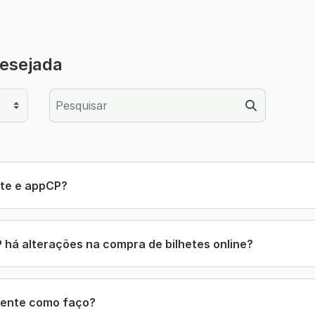
desejada
Pesquisa
ite e appCP?
 há alterações na compra de bilhetes online?
liente como faço?