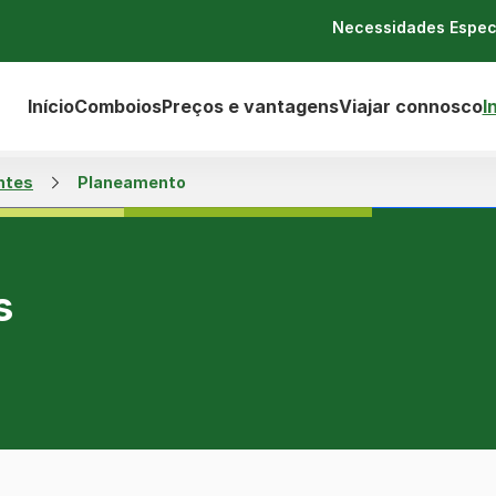
Necessidades Espec
Início
Comboios
Preços e vantagens
Viajar connosco
I
ntes
Planeamento
s