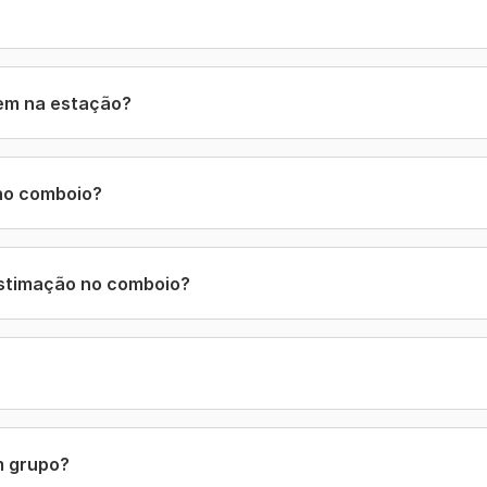
em na estação?
 no comboio?
estimação no comboio?
m grupo?