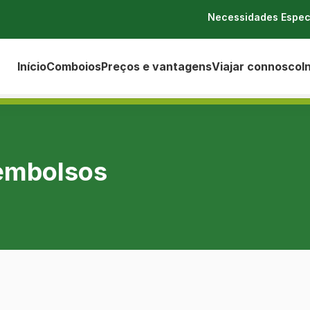
Necessidades Espec
Início
Comboios
Preços e vantagens
Viajar connosco
I
eembolsos