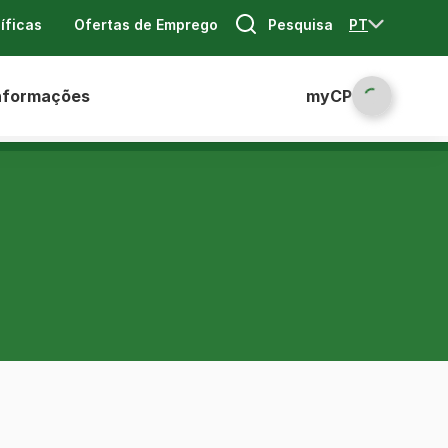
Pesquisa
PT
íficas
Ofertas de Emprego
nformações
myCP