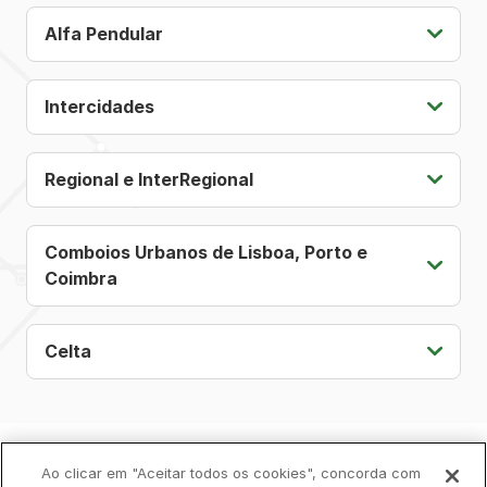
Alfa Pendular
Intercidades
Regional e InterRegional
Comboios Urbanos de Lisboa, Porto e
Coimbra
Celta
Política de Privacidade
Ao clicar em "Aceitar todos os cookies", concorda com
Livro de Reclamações