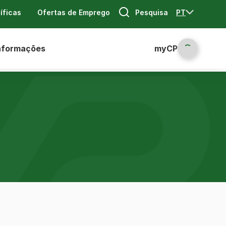
Pesquisa
PT
íficas
Ofertas de Emprego
nformações
myCP