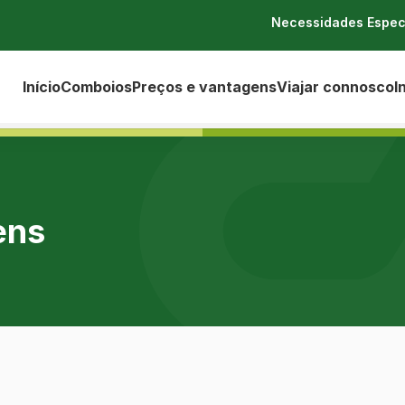
Necessidades Espec
Início
Comboios
Preços e vantagens
Viajar connosco
I
ens