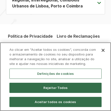
Regional, InterRegional, Comboios
Urbanos de Lisboa, Porto e Coimbra
Política de Privacidade
Livro de Reclamações
Cookies
Aviso Legal
Acessibilidade
Ao clicar em "Aceitar todos os cookies", concorda com
o armazenamento de cookies no seu dispositivo para
melhorar a navegação no site, analisar a utilização do
Contactos
site e ajudar nas nossas iniciativas de marketing.
Definições de cookies
Rejeitar Todos
© CP 2026, Todos os direitos reservados
Aceitar todos os cookies