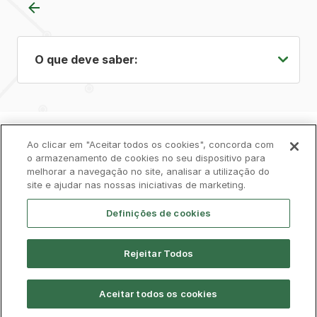
O que deve saber:
Política de Privacidade
Ao clicar em "Aceitar todos os cookies", concorda com
Livro de Reclamações
o armazenamento de cookies no seu dispositivo para
melhorar a navegação no site, analisar a utilização do
Cookies
Aviso Legal
Acessibilidade
site e ajudar nas nossas iniciativas de marketing.
Contactos
Definições de cookies
Rejeitar Todos
Aceitar todos os cookies
© CP 2026, Todos os direitos reservados