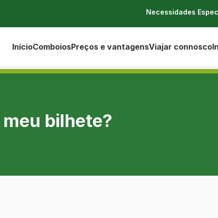
Necessidades Espec
Início
Comboios
Preços e vantagens
Viajar connosco
I
 meu bilhete?