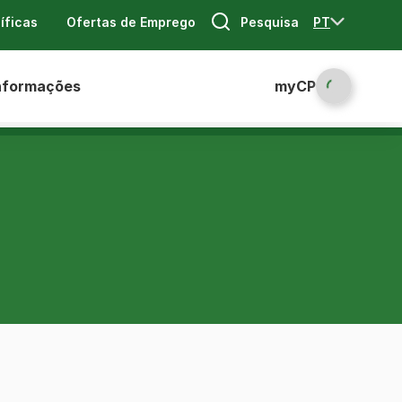
Pesquisa
PT
íficas
Ofertas de Emprego
nformações
myCP