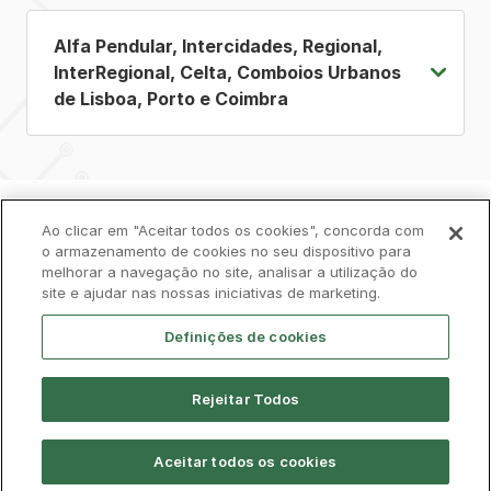
Alfa Pendular, Intercidades, Regional,
InterRegional, Celta, Comboios Urbanos
de Lisboa, Porto e Coimbra
Política de Privacidade
Ao clicar em "Aceitar todos os cookies", concorda com
Livro de Reclamações
o armazenamento de cookies no seu dispositivo para
melhorar a navegação no site, analisar a utilização do
Cookies
Aviso Legal
Acessibilidade
site e ajudar nas nossas iniciativas de marketing.
Contactos
Definições de cookies
Rejeitar Todos
Aceitar todos os cookies
© CP 2026, Todos os direitos reservados