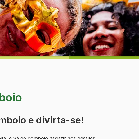
boio
mboio e divirta-se!
ia, e vá de comboio assistir aos desfiles.