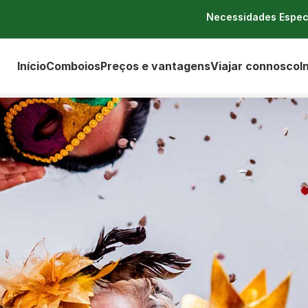
Necessidades Espec
Início
Comboios
Preços e vantagens
Viajar connosco
I