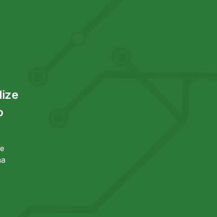
lize
o
de
ma